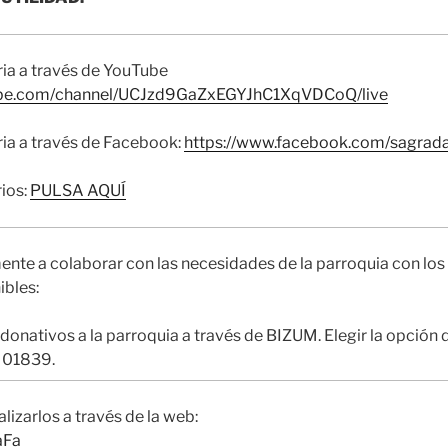
aria a través de YouTube
ube.com/channel/UCJzd9GaZxEGYJhC1XqVDCoQ/live
aria a través de Facebook:
https://www.facebook.com/sagradaf
rios:
PULSA AQUÍ
nte a colaborar con las necesidades de la parroquia con lo
ibles:
 donativos a la parroquia a través de BIZUM. Elegir la opción
o 01839.
izarlos a través de la web:
aFa