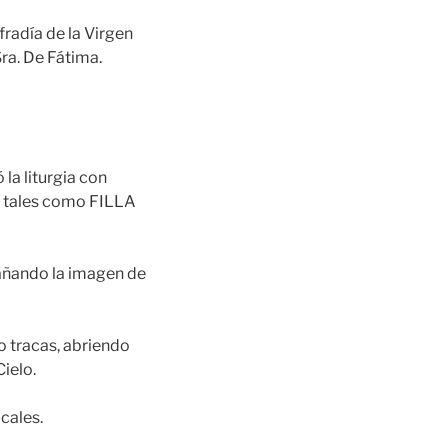
radía de la Virgen
Sra. De Fátima.
la liturgia con
a, tales como FILLA
pañando la imagen de
o tracas, abriendo
ielo.
cales.