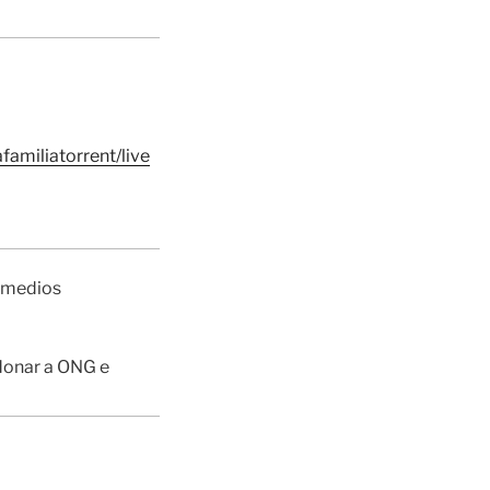
amiliatorrent/live
s medios
 donar a ONG e