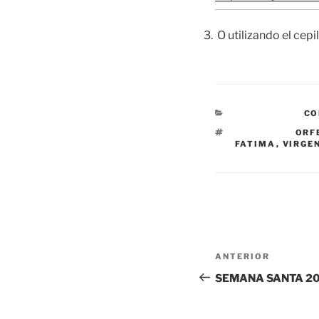
O utilizando el cepi
CATEGORÍAS
CO
ETIQUETAS
ORF
FATIMA
,
VIRGE
N
a
Entrada anterior:
ANTERIOR
v
SEMANA SANTA 20
e