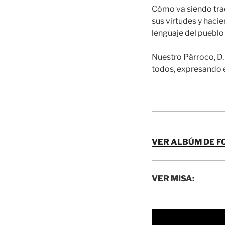
Cómo va siendo trad
sus virtudes y hacie
lenguaje del puebl
Nuestro Párroco, D.
todos, expresando el
VER ALBÚM DE F
VER MISA: