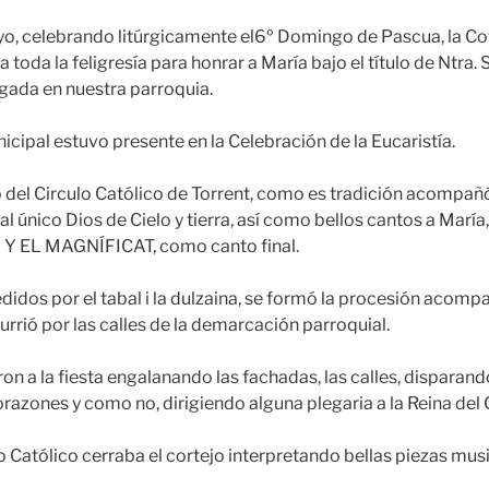
o, celebrando litúrgicamente el6º Domingo de Pascua, la Cof
toda la feligresía para honrar a María bajo el título de Ntra. 
gada en nuestra parroquia.
cipal estuvo presente en la Celebración de la Eucaristía.
o del Circulo Católico de Torrent, como es tradición acompañó 
l único Dios de Cielo y tierra, así como bellos cantos a Marí
 EL MAGNÍFICAT, como canto final.
didos por el tabal i la dulzaina, se formó la procesión acom
urrió por las calles de la demarcación parroquial.
on a la fiesta engalanando las fachadas, las calles, disparand
razones y como no, dirigiendo alguna plegaria a la Reina del C
o Católico cerraba el cortejo interpretando bellas piezas musi