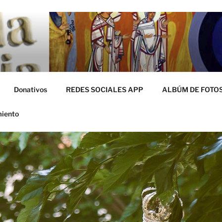
miento
Donativos
REDES SOCIALES APP
ALBÚM DE FOTO
miento