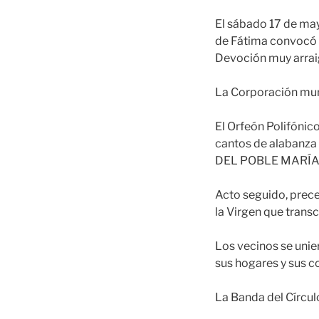
El sábado 17 de may
de Fátima convocó a 
Devoción muy arrai
La Corporación muni
El Orfeón Polifónic
cantos de alabanza a
DEL POBLE MARÍA Y
Acto seguido, prece
la Virgen que transc
Los vecinos se unier
sus hogares y sus co
La Banda del Círcul