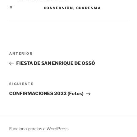
ETIQUETAS
CONVERSIÓN
,
CUARESMA
N
a
Entrada anterior:
ANTERIOR
v
e
FIESTA DE SAN ENRIQUE DE OSSÓ
g
Siguiente entrada
a
SIGUIENTE
c
CONFIRMACIONES 2022 (Fotos)
i
ó
n
d
Funciona gracias a WordPress
e