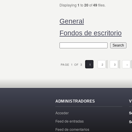
Displaying
1
to
20
of
49
files.
General
Fondos de escritorio
PAGE 1 OF 3
1
2
3
»
ADMINISTRADORES
V
Acceder
S
Feed de entradas
S
Feed de comentarios