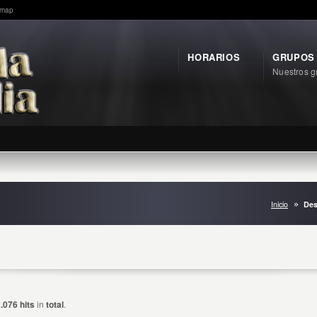
emap
HORARIOS
GRUPOS
Nuestros g
Inicio
Des
.076 hits
in
total
.