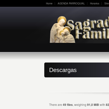
Home
AGENDA PARROQUIAL
Horarios
Sit
Descargas
There are
49 files
, weighing
91,0 MiB
with
82