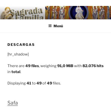
Saltar al contenido
.
Menú
DESCARGAS
[hr_shadow]
There are
49 files
, weighing
91,0 MiB
with
82.076 hits
in
total
.
Displaying
41
to
49
of
49
files.
Safa