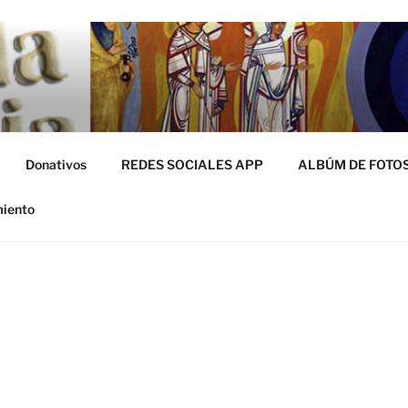
miento
Donativos
REDES SOCIALES APP
ALBÚM DE FOTO
miento