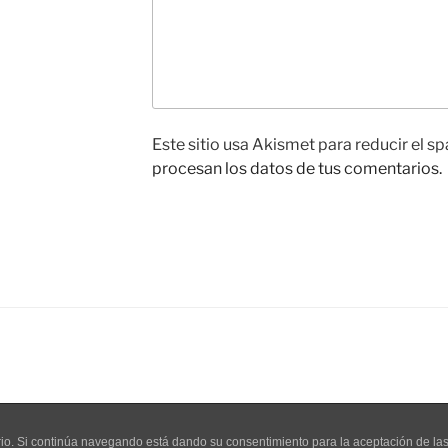
Este sitio usa Akismet para reducir el s
procesan los datos de tus comentarios.
Salir de la versión móvil
uario. Si continúa navegando está dando su consentimiento para la aceptación de l