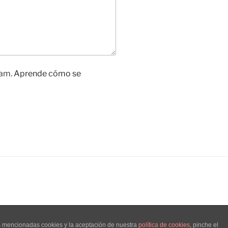
pam.
Aprende cómo se
as mencionadas cookies y la aceptación de nuestra
política de cookies
, pinche el