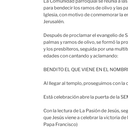
La Comunidad parroquial se reunía a las 1
para bendecir los ramos de olivo y las p
Iglesia, con motivo de conmemorar la en
Jerusalén.
Después de proclamar el evangelio de S
palmas y ramos de olivo, se formó la pr
y los presbíteros, seguida por una multit
edades con cantando y aclamando:
BENDITO EL QUE VIENE EN EL NOMBR
Al llegar al templo, proseguimos con la c
Está celebración abre la puerta de la
Con la lectura de La Pasión de Jesús, s
que Jesús viene a celebrar la victoria de 
Papa Francisco)