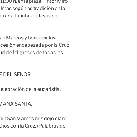
1:00 h. en la plaza Pintor Miró
almas según es tradición en la
trada triunfal de Jesús en
an Marcos y bendecir las
ocesión encabezada por la Cruz
ud de feligreses de todas las
E DEL SEÑOR.
elebración de la eucaristía.
 SEMANA SANTA.
egún San Marcos nos dejó claro
Dios con la Cruz. (Palabras del