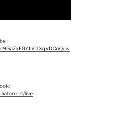
be :
Jzd9GaZxEGYJhC1XqVDCoQ/liv
book:
iatorrent/live