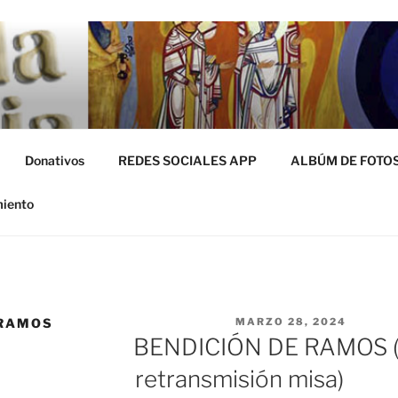
miento
Donativos
REDES SOCIALES APP
ALBÚM DE FOTO
miento
 RAMOS
PUBLICADO EL
MARZO 28, 2024
BENDICIÓN DE RAMOS (f
retransmisión misa)