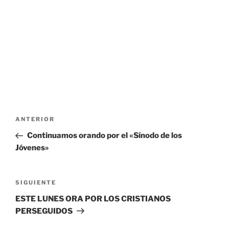
N
a
Entrada anterior:
ANTERIOR
v
e
Continuamos orando por el «Sínodo de los
Jóvenes»
g
a
Siguiente entrada
c
SIGUIENTE
i
ESTE LUNES ORA POR LOS CRISTIANOS
ó
PERSEGUIDOS
n