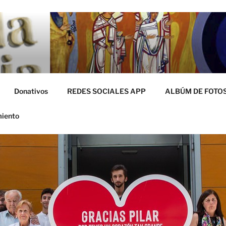
miento
Donativos
REDES SOCIALES APP
ALBÚM DE FOTO
miento