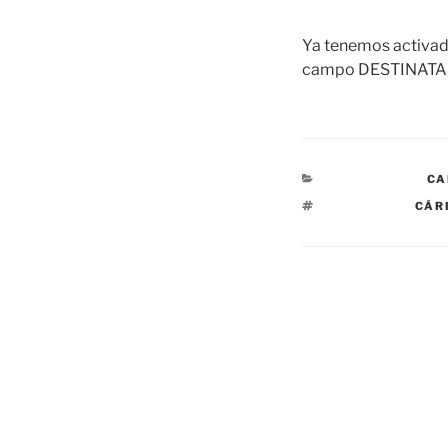
Ya tenemos activad
campo DESTINATARI
CATEGORÍAS
CA
ETIQUETAS
CÁR