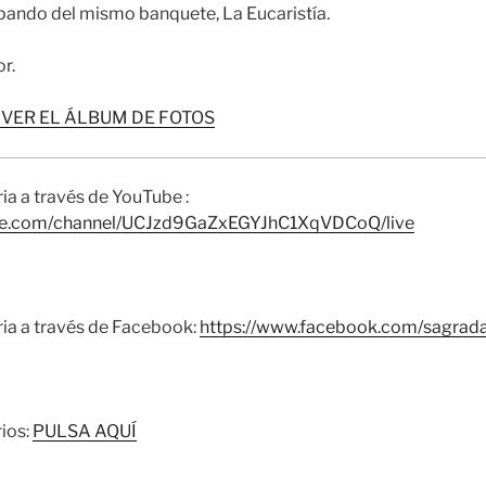
cipando del mismo banquete, La Eucaristía.
r.
 VER EL ÁLBUM DE FOTOS
ria a través de YouTube :
ube.com/channel/UCJzd9GaZxEGYJhC1XqVDCoQ/live
aria a través de Facebook:
https://www.facebook.com/sagradaf
rios:
PULSA AQUÍ