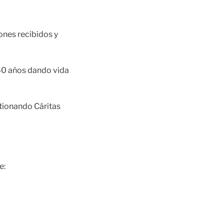
ones recibidos y
40 años dando vida
stionando Cáritas
e: