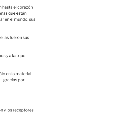
n hasta el corazón
manas que están
ar en el mundo, sus
Bellas fueron sus
os y a las que
ólo en lo material
 …gracias por
ón y los receptores