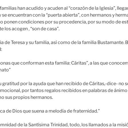
amilias han acudido y acuden al “corazón de la Iglesia”, llega
 y se encuentran con la “puerta abierta”, con hermanos y her
o ponen condiciones por su procedencia, por su modo de est
e los acogen , “son de casa”.
ia de Teresa y su familia, así como de la familia Bustamante. 
:
rsonas que conforman esta familia: Cáritas”, a las que conocem
mato”
gratitud por la ayuda que han recibido de Cáritas,-dice- no s
emocional, por tantos regalos recibidos en palabras de ánimo
mo sus propios hermanos.
ca de Dios que suena a melodía de fraternidad.”
mnidad de la Santísima Trinidad, todo, los llamados a la misi