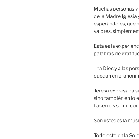
Muchas personas y f
de la Madre Iglesia
esperándoles, que n
valores, simplement
Esta es la experienc
palabras de gratitud
– “a Dios y a las pe
quedan en el anoni
Teresa expresaba su 
sino también en lo 
hacernos sentir co
Son ustedes la músi
Todo esto en la Sole