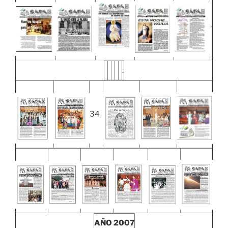
.
.
34
AÑO 2007