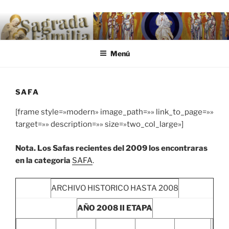
Saltar al contenido
.
Menú
SAFA
[frame style=»modern» image_path=»» link_to_page=»»
target=»» description=»» size=»two_col_large»]
Nota. Los Safas recientes del 2009 los encontraras
en la categoria
SAFA
.
ARCHIVO HISTORICO HASTA 2008
AÑO 2008
II ETAPA