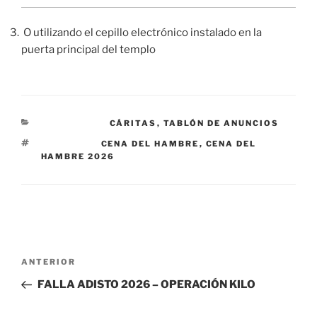
O utilizando el cepillo electrónico instalado en la
puerta principal del templo
CATEGORÍAS
CÁRITAS
,
TABLÓN DE ANUNCIOS
ETIQUETAS
CENA DEL HAMBRE
,
CENA DEL
HAMBRE 2026
N
a
Entrada anterior:
ANTERIOR
v
e
FALLA ADISTO 2026 – OPERACIÓN KILO
g