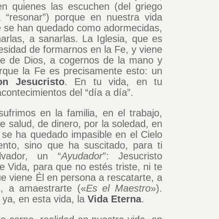
n quienes las escuchen (del griego
ca “resonar”) porque en nuestra vida
que se han quedado como adormecidas,
arlas, a sanarlas. La Iglesia, que es
esidad de formarnos en la Fe, y viene
re de Dios, a cogernos de la mano y
orque la Fe es precisamente esto: un
on Jesucristo
. En tu vida, en tu
acontecimientos del “día a día”.
ufrimos en la familia, en el trabajo,
 de salud, de dinero, por la soledad, en
 se ha quedado impasible en el Cielo
ento, sino que ha suscitado, para ti
lvador, un “
Ayudador
”: Jesucristo
 Vida, para que no estés triste, ni te
e viene Él en persona a rescatarte, a
s, a amaestrarte («
Es el Maestro
»).
ya, en esta vida, la
Vida Eterna
.