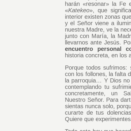
harán «resonar» la Fe e
«
Katekeo
», que signifi
interior existen zonas 
y el Señor viene a ilumin
nuestra Madre, ve la nec
junto con María, la Mad
llevarnos ante Jesús. P
encuentro personal c
historia concreta, en los 
Porque todos sufrimos: s
con los follones, la falta
la parroquia… Y Dios no
contemplando tu sufrimi
concretamente, un Sa
Nuestro Señor. Para darte
sientas nunca solo, porqu
curarte de tus dolencia
Quiere que experimentes 