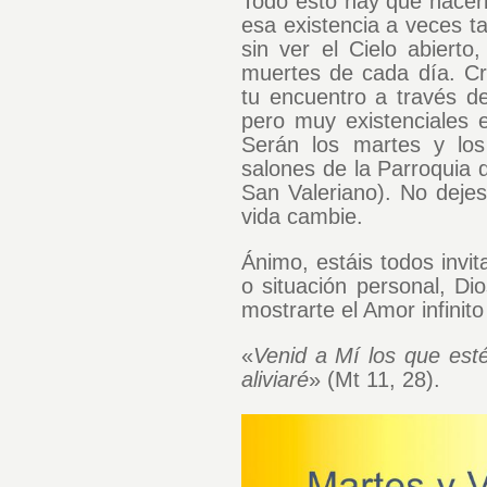
Todo esto hay que hacerl
esa existencia a veces t
sin ver el Cielo abierto
muertes de cada día. Cr
tu encuentro a través d
pero muy existenciales e
Serán los martes y los
salones de la Parroquia 
San Valeriano). No deje
vida cambie.
Ánimo, estáis todos invi
o situación personal, Dio
mostrarte el Amor infinito
«
Venid a Mí los que est
aliviaré
» (Mt 11, 28).