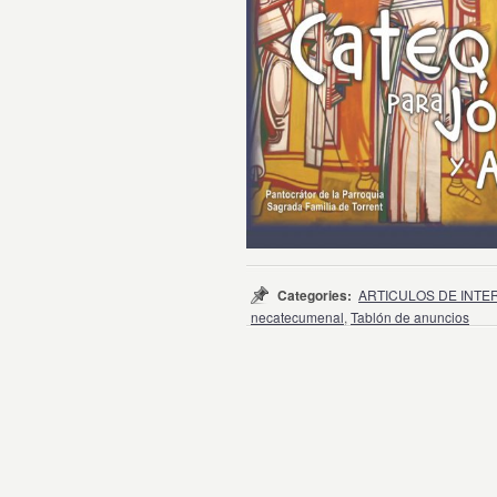
Categories:
ARTICULOS DE INTE
necatecumenal
,
Tablón de anuncios