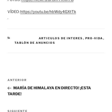
VÍDEO:
https://youtu.be/hbWdy4GXtTk
.
CATEGORÍAS
ARTICULOS DE INTERES
,
PRO-VIDA
,
TABLÓN DE ANUNCIOS
N
a
Entrada anterior:
ANTERIOR
v
e
MARÍA DE HIMALAYA EN DIRECTO! ¡ESTA
TARDE!
g
a
Siguiente entrada
c
SIGUIENTE