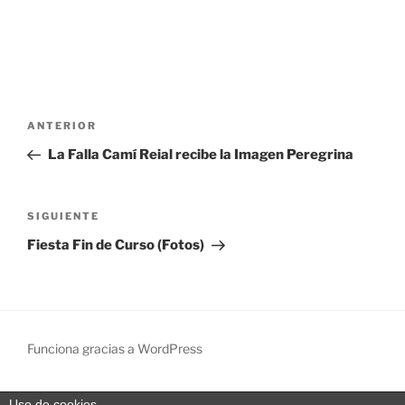
N
a
Entrada anterior:
ANTERIOR
v
e
La Falla Camí Reial recibe la Imagen Peregrina
g
Siguiente entrada
a
SIGUIENTE
c
Fiesta Fin de Curso (Fotos)
i
ó
n
d
Funciona gracias a WordPress
e
e
Uso de cookies