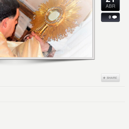
ABR
0