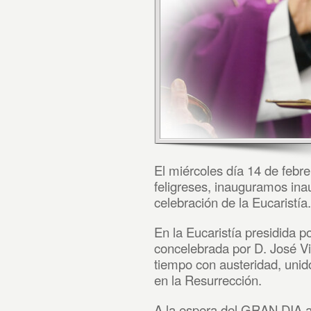
El miércoles día 14 de febr
feligreses, inauguramos in
celebración de la Eucaristía.
En la Eucaristía presidida 
concelebrada por D. José Vic
tiempo con austeridad, unid
en la Resurrección.
A la espera del GRAN DI