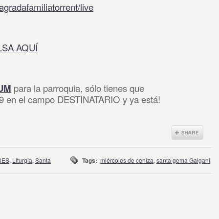
gradafamiliatorrent/live
LSA AQUÍ
UM
para la parroquia, sólo tienes que
39 en el campo DESTINATARIO y ya está!
RES
,
Liturgia
,
Santa
Tags:
miércoles de ceniza
,
santa gema Galgani