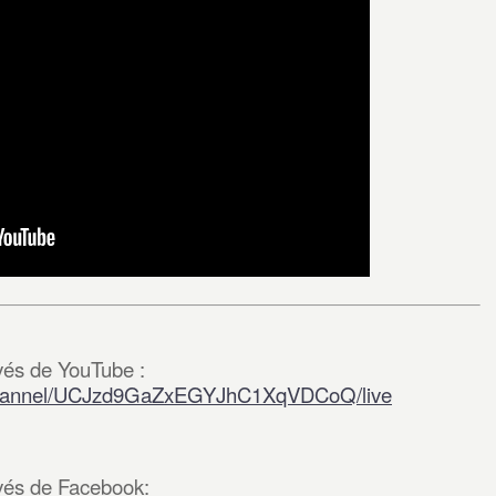
avés de YouTube :
/channel/UCJzd9GaZxEGYJhC1XqVDCoQ/live
avés de Facebook: