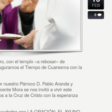
FEB
0
ero, con el templo «a rebosar» de
auguramos el Tiempo de Cuaresma con la
por nuestro Párroco D. Pablo Aranda y
ente Mora se nos invitó a vivir este
os a la Cruz de Cristo con la esperanza
A ayudados con LA ORACIÓN, EL AYUNO