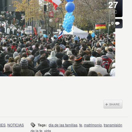
27
DIC
0
RES
,
NOTICIAS
Tags:
dia de las familias
,
fe
,
matrimonio
,
transmisión
de la fe
,
vida