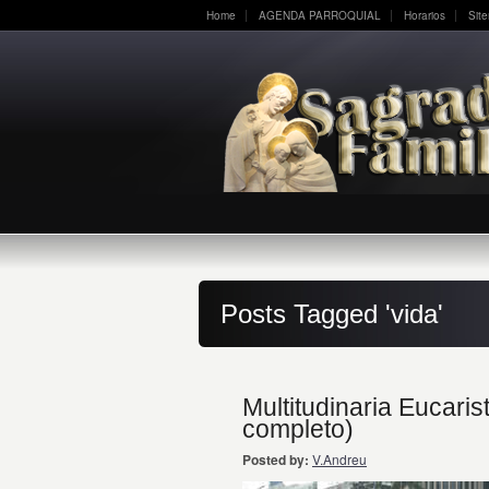
Home
AGENDA PARROQUIAL
Horarios
Sit
Posts Tagged 'vida'
Multitudinaria Eucarist
completo)
Posted by:
V.Andreu