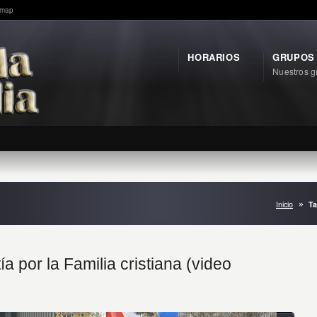
emap
HORARIOS
GRUPOS
Nuestros g
Inicio
Ta
ía por la Familia cristiana (video