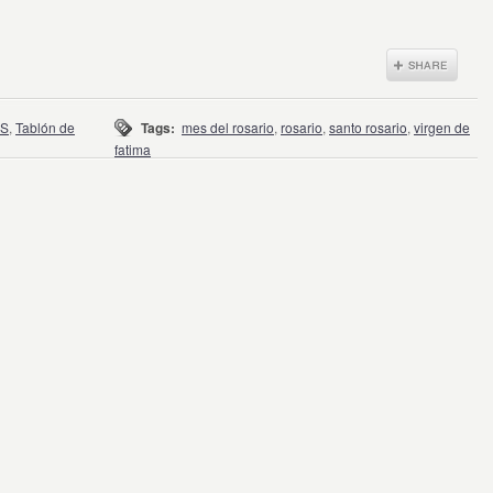
S
,
Tablón de
Tags:
mes del rosario
,
rosario
,
santo rosario
,
virgen de
fatima