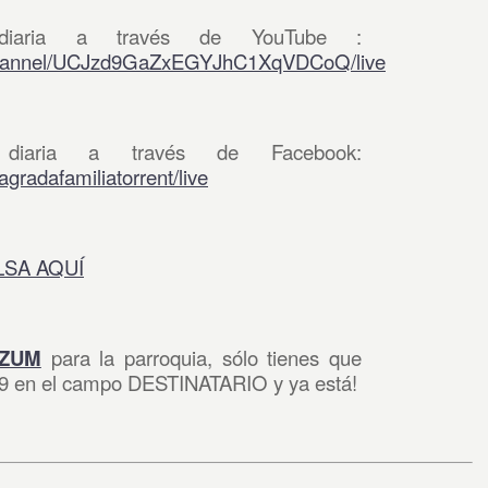
iaria a través de YouTube :
/channel/UCJzd9GaZxEGYJhC1XqVDCoQ/live
iaria a través de Facebook:
gradafamiliatorrent/live
LSA AQUÍ
IZUM
para la parroquia, sólo tienes que
39 en el campo DESTINATARIO y ya está!